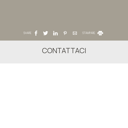
SHARE
STAMPARE
CONTATTACI
Volcan Secret Cave Villa
Appartamento a Santorini
Karterados - 84700 Santorini Cyclades Greece
+30 6985654095
Check-in 15:00 Check-out 11:00
Aperto 01.01 - 01.01
SEGUICI