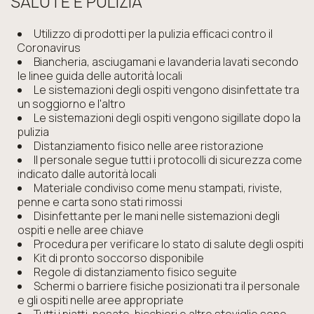
SALUTE E PULIZIA
Utilizzo di prodotti per la pulizia efficaci contro il
Coronavirus
Biancheria, asciugamani e lavanderia lavati secondo
le linee guida delle autorità locali
Le sistemazioni degli ospiti vengono disinfettate tra
un soggiorno e l'altro
Le sistemazioni degli ospiti vengono sigillate dopo la
pulizia
Distanziamento fisico nelle aree ristorazione
Il personale segue tutti i protocolli di sicurezza come
indicato dalle autorità locali
Materiale condiviso come menu stampati, riviste,
penne e carta sono stati rimossi
Disinfettante per le mani nelle sistemazioni degli
ospiti e nelle aree chiave
Procedura per verificare lo stato di salute degli ospiti
Kit di pronto soccorso disponibile
Regole di distanziamento fisico seguite
Schermi o barriere fisiche posizionati tra il personale
e gli ospiti nelle aree appropriate
Tutti i piatti, posate, bicchieri e altre stoviglie sono