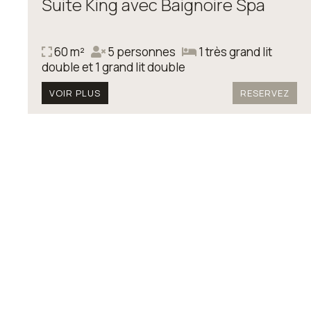
Suite King avec Baignoire Spa
60 m²
5 personnes
1 très grand lit
double et 1 grand lit double
VOIR PLUS
RESERVEZ